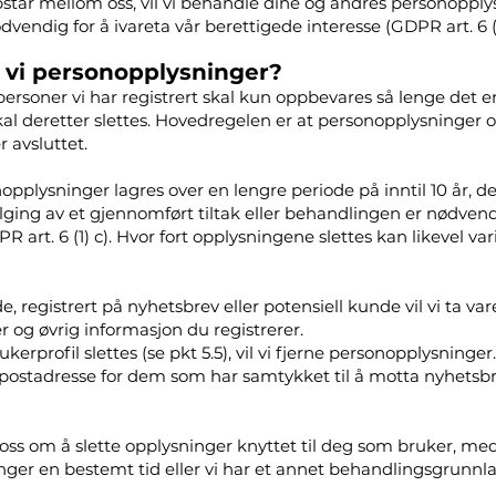
står mellom oss, vil vi behandle dine og andres personopply
ndig for å ivareta vår berettigede interesse (GDPR art. 6 (1) f)
 vi personopplysninger?
rsoner vi har registrert skal kun oppbevares så lenge det er
l deretter slettes. Hovedregelen er at personopplysninger o
r avsluttet.
onopplysninger lagres over en lengre periode på inntil 10 år, 
ging av et gjennomført tiltak eller behandlingen er nødvend
DPR art. 6 (1) c). Hvor fort opplysningene slettes kan likevel va
, registrert på nyhetsbrev eller potensiell kunde vil vi ta va
 og øvrig informasjon du registrerer.
kerprofil slettes (se pkt 5.5), vil vi fjerne personopplysninger
-postadresse for dem som har samtykket til å motta nyhetsbr
oss om å slette opplysninger knyttet til deg som bruker, med
nger en bestemt tid eller vi har et annet behandlingsgrun