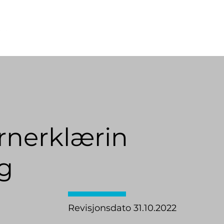
HJEM
TJENESTER
ARTIKLER
rnerklærin
g
Revisjonsdato 31.10.2022