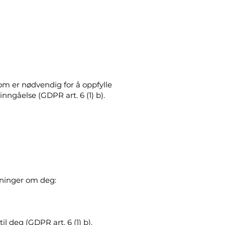
m er nødvendig for å oppfylle
nngåelse (GDPR art. 6 (1) b).
ysninger om deg:
il deg (GDPR art. 6 (1) b).