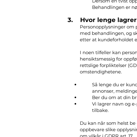
Dersom en tvist opp
Behandlingen er nødve
3. Hvor lenge lagrer
Personopplysninger om pe
med behandlingen, og ska
etter at kundeforholdet e
I noen tilfeller kan pers
hensiktsmessig for oppføl
rettslige forpliktelser (G
omstendighetene.
Så lenge du er kunde
annonser, meldinger
Ber du om at din bru
Vi lagrer navn og e
tilbake.
Du kan når som helst be 
oppbevare slike opplysni
om vilkår i GDPR art. 17.