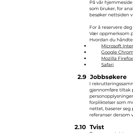
På vår hjemmeside b
som bruker, for ana
besøker nettsiden vå
For å reservere deg
Vær oppmerksom på 
Hvordan du håndtere
Microsoft Inte
Google Chro
Mozilla Firefox
Safari
2.9 Jobbsøkere
I rekrutteringssam
gjennomføre tiltak 
personopplysninger 
forpliktelser som m
nettet, baserer seg 
referanser dersom vi
2.10 Tvist