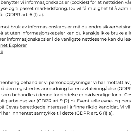
enytter vi informasjonskapsler (cookies) for at nettsiden vår
lyse og tilpasset markedsføring. Du vil få mulighet til å adm
r (GDPR art. 6 (1) a).
 mot bruk av informasjonskapsler må du endre sikkerhetsinnst
at uten informasjonskapsler kan du kanskje ikke bruke all
r informasjonskapsler i de vanligste nettleserne kan du le
rnet Explorer
me
menheng behandler vi personopplysninger vi har mottatt av 
på den registrertes anmodning før en avtaleinngåelse (GDPR ar
som behandles i denne forbindelse er nødvendige for at Cev
ulig arbeidsgiver (GDPR art 9 (2) b). Eventuelle evne- og per
på Cevas berettigede interesse i å finne riktig kandidat. Vi 
 har innhentet samtykke til dette (GDPR art. 6 (1) a).