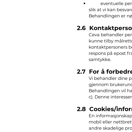
eventuelle pe
slik at vi kan besvar
Behandlingen er nødv
2.6 Kontaktperso
Ceva behandler per
kunne tilby målrett
kontaktpersoners be
respons på epost fr
samtykke.
2.7 For å forbedr
Vi behandler dine p
gjennom brukerunder
Behandlingen vil ha 
c). Denne interess
2.8 Cookies/info
En informasjonskaps
mobil eller nettbret
andre skadelige p