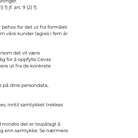
sninger.
 jf. art. 9 (2) f).
 behov for det ut fra formålet
m våre kunder lagres i fem år
dersom det vil være
ig for å oppfylle Cevas
riere ut fra de konkrete
re på dine persondata,
.
ev, inntil samtykket trekkes
 mindre det er lovpålagt å
nlag enn samtykke. Se nærmere