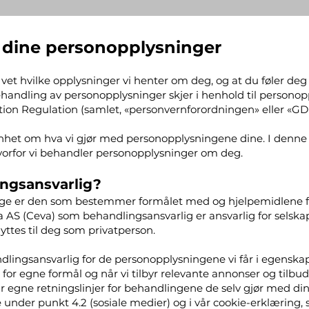
 dine personopplysninger
du vet hvilke opplysninger vi henter om deg, og at du føler deg
 behandling av personopplysninger skjer i henhold til person
ion Regulation (samlet, «personvernforordningen» eller «GD
penhet om hva vi gjør med personopplysningene dine. I denn
hvorfor vi behandler personopplysninger om deg.
ngsansvarlig?
ge er den som bestemmer formålet med og hjelpemidlene f
 AS (Ceva) som behandlingsansvarlig er ansvarlig for selsk
ttes til deg som privatperson.
dlingsansvarlig for de personopplysningene vi får i egenskap
or egne formål og når vi tilbyr relevante annonser og tilbud
egne retningslinjer for behandlingene de selv gjør med dine
under punkt 4.2 (sosiale medier) og i vår cookie-erklæring, 