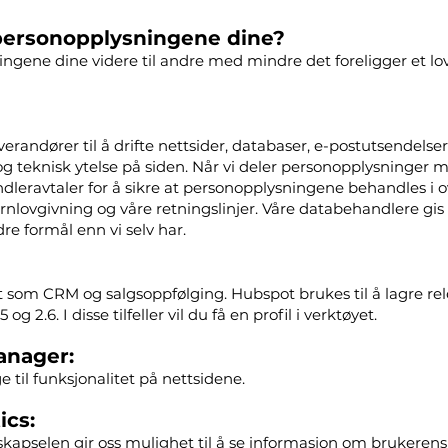
ersonopplysningene dine?
ingene dine videre til andre med mindre det foreligger et lov
erandører til å drifte nettsider, databaser, e-postutsendelser
t og teknisk ytelse på siden. Når vi deler personopplysninger
ndleravtaler for å sikre at personopplysningene behandles 
nlovgivning og våre retningslinjer. Våre databehandlere gis 
re formål enn vi selv har.
 som CRM og salgsoppfølging. Hubspot brukes til å lagre r
.5 og 2.6. I disse tilfeller vil du få en profil i verktøyet.
anager:
e til funksjonalitet på nettsidene.
ics:
apselen gir oss mulighet til å se informasjon om brukerens a