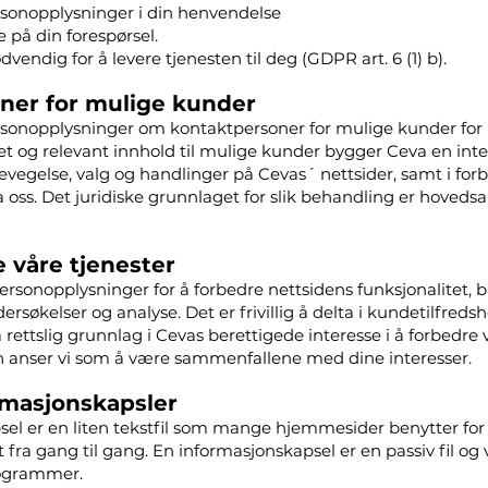
rsonopplysninger i din henvendelse
e på din forespørsel.
endig for å levere tjenesten til deg (GDPR art. 6 (1) b).
ner for mulige kunder
sonopplysninger om kontaktpersoner for mulige kunder for 
et og relevant innhold til mulige kunder bygger Ceva en inte
vegelse, valg og handlinger på Cevas´ nettsider, samt i fo
a oss. Det juridiske grunnlaget for slik behandling er hoved
e våre tjenester
ersonopplysninger for å forbedre nettsidens funksjonalitet, 
søkelser og analyse. Det er frivillig å delta i kundetilfreds
rettslig grunnlag i Cevas berettigede interesse i å forbedre v
en anser vi som å være sammenfallene med dine interesser.
rmasjonskapsler
el er en liten tekstfil som mange hjemmesider benytter for
t fra gang til gang. En informasjonskapsel er en passiv fil og v
rogrammer.