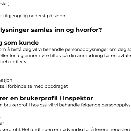
ler).
 tilgjengelig nederst på siden.
ysninger samles inn og hvorfor?
deg som kunde
m å bistå deg vil vi behandle personopplysninger om deg so
ller for å gjennomføre tiltak på din anmodning før en avtalei
 behandler vi:
masjon
e i forbindelse med oppdraget
rer en brukerprofil i Inspektor
en brukerprofil hos oss, vil vi behandle følgende personoppl
e
er
ukerprofil. Behandlingen er nødvendig for å levere tjenesten t