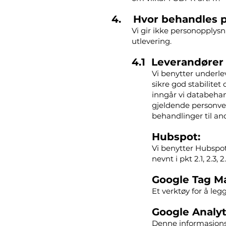
4. Hvor behandles p
Vi gir ikke personopplysn
utlevering.
4.1 Leverandører
Vi benytter underlev
sikre god stabilite
inngår vi databeha
gjeldende personver
behandlinger til and
Hubspot:
Vi benytter Hubspot
nevnt i pkt 2.1, 2.3, 2
Google Tag M
Et verktøy for å legg
Google Analyt
Denne informasjonsk