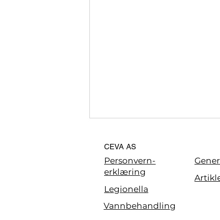
CEVA AS
Personvern-
Genere
erklæring
Artikl
Legionella
Vannbehandling
CEVA er bronsepartner i