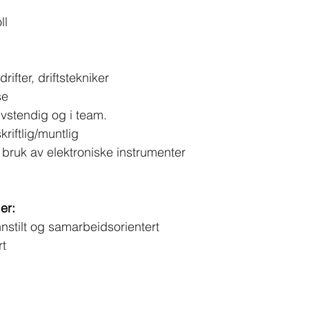
ll
ifter, driftstekniker
se
vstendig og i team.
riftlig/muntlig
 bruk av elektroniske instrumenter
er:
nnstilt og samarbeidsorientert 
rt