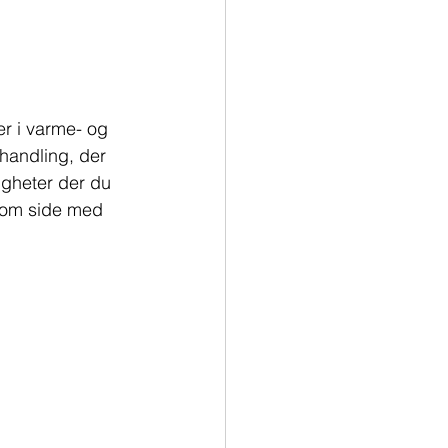
r i varme- og 
handling, der 
igheter der du 
e om side med 