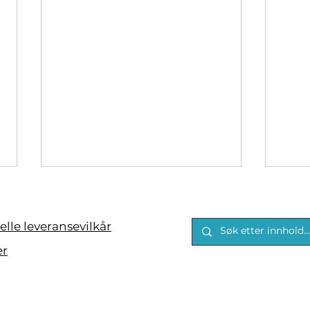
lle leveransevilkår
er
Møt Jørgen Norstrøm: Vår
Sees