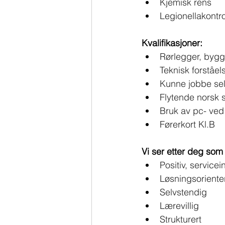
Kjemisk rens
Legionellakontro
Kvalifikasjoner:
Rørlegger, byggdr
Teknisk forståel
Kunne jobbe sel
Flytende norsk sk
Bruk av pc- ved
Førerkort Kl.B
Vi ser etter deg som 
Positiv, servicei
Løsningsoriente
Selvstendig
Lærevillig
Strukturert